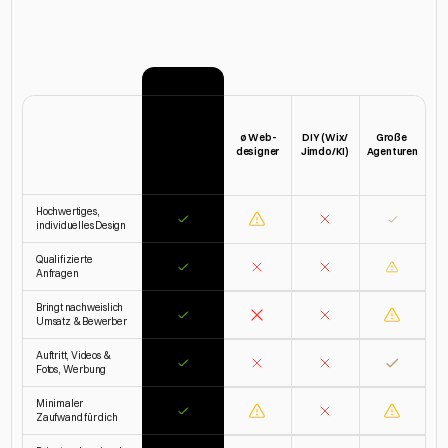
Warum
unsere
Webseiten
anders
sind
ø Web-
DIY (Wix/
Große 
designer
Jimdo/KI)
Agenturen
Hochwertiges, 
individuelles Design
Qualifizierte 
Anfragen
Bringt nachweislich 
Umsatz & Bewerber
Auftritt, Videos & 
Fotos, Werbung
Minimaler 
Zaufwand für dich