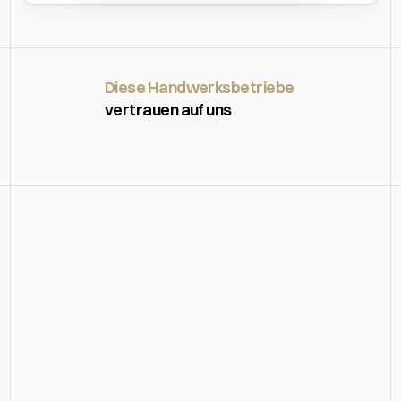
Diese Handwerksbetriebe 
vertrauen auf uns
Webdesign
aus'm
Schwarzwald
–
weil
dein
Auftritt
entscheidet.
Ich verwandle Webseiten in Verkaufsmaschinen.
Was mit meinem eigenen E-Commerce-Shop 