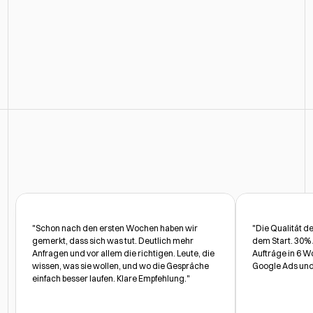
Mehr
Stimmen
unserer
Kunden
"Schon nach den ersten Wochen haben wir 
"Die Qualität de
gemerkt, dass sich was tut. Deutlich mehr 
dem Start. 30% A
Anfragen und vor allem die richtigen. Leute, die 
Aufträge in 6 Wo
wissen, was sie wollen, und wo die Gespräche 
Google Ads und 
einfach besser laufen. Klare Empfehlung."