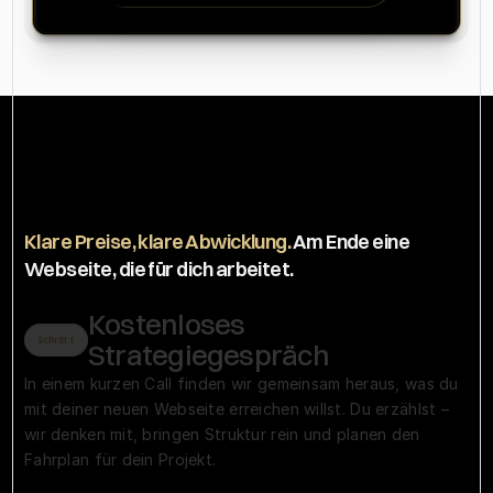
So
arbeitest
du
mit
uns
zusammen
Klare Preise, klare Abwicklung. 
Am Ende eine 
Webseite, die für dich arbeitet.
Kostenloses 
Schritt 1
Strategiegespräch
In einem kurzen Call finden wir gemeinsam heraus, was du 
mit deiner neuen Webseite erreichen willst. Du erzählst – 
wir denken mit, bringen Struktur rein und planen den 
Fahrplan für dein Projekt.