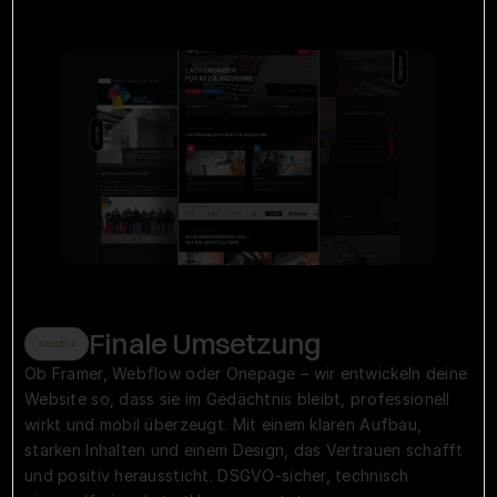
Finale Umsetzung
Schritt 4
Ob Framer, Webflow oder Onepage – wir entwickeln deine 
Website so, dass sie im Gedächtnis bleibt, professionell 
wirkt und mobil überzeugt. Mit einem klaren Aufbau, 
starken Inhalten und einem Design, das Vertrauen schafft 
und positiv heraussticht. DSGVO-sicher, technisch 