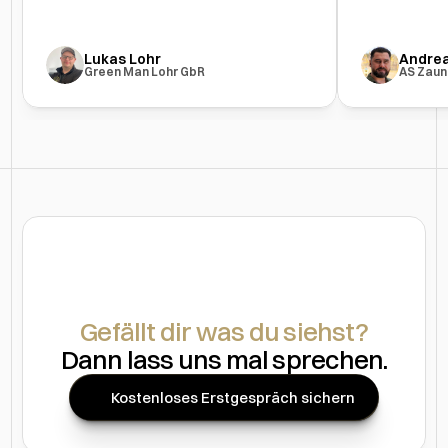
Lukas Lohr
Andrea
Green Man Lohr GbR
AS Zaun
Gefällt dir was du siehst?
Dann lass uns mal sprechen.
Kostenloses Erstgespräch sichern