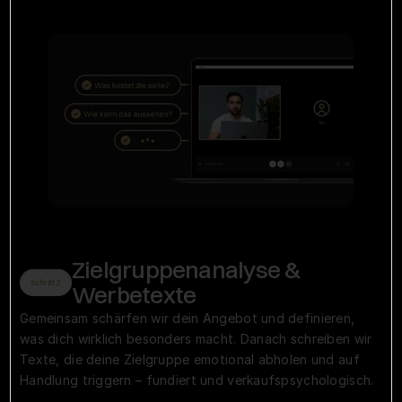
Zielgruppenanalyse & 
Schritt 2
Werbetexte
Gemeinsam schärfen wir dein Angebot und definieren, 
was dich wirklich besonders macht. Danach schreiben wir 
Texte, die deine Zielgruppe emotional abholen und auf 
Handlung triggern – fundiert und verkaufspsychologisch.