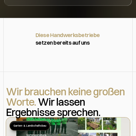
Diese Handwerksbetriebe 
setzen bereits auf uns
Wir brauchen keine großen
Worte.
Wir lassen
Ergebnisse sprechen.
Garten- & Landschaftsbau