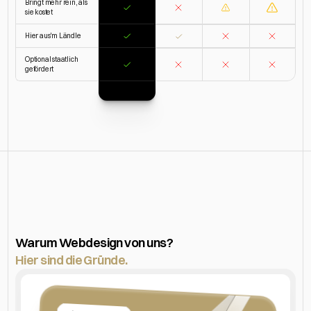
Bringt mehr rein, als 
sie kostet
Hier aus'm Ländle
Optional staatlich 
gefördert
Was
uns
auszeichnet
Warum Webdesign von uns? 
Hier sind die Gründe.