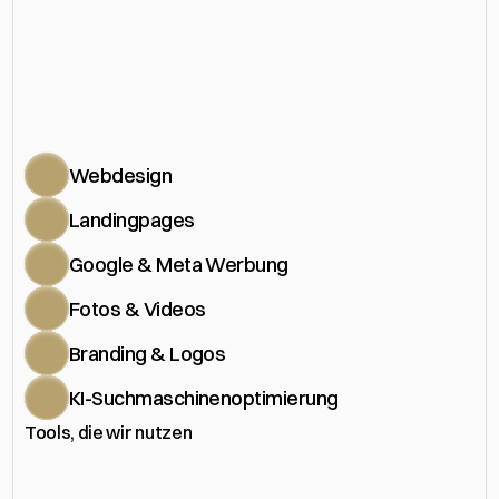
Alles,
was
dir
Aufträge
&
Mitarbeiter
bringt.
Aus
einer
Hand.
Webdesign
Landingpages
Google & Meta Werbung
Fotos & Videos
Branding & Logos
KI-Suchmaschinenoptimierung
Tools, die wir nutzen