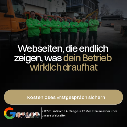
Für Handwerks- & Baubetriebe
Webseiten, die endlich 
zeigen, was 
dein Betrieb 
wirklich draufhat
Kostenloses Erstgespräch sichern
+120 zusätzliche Aufträge
 in 12 Monaten messbar über 
unsere Webseiten