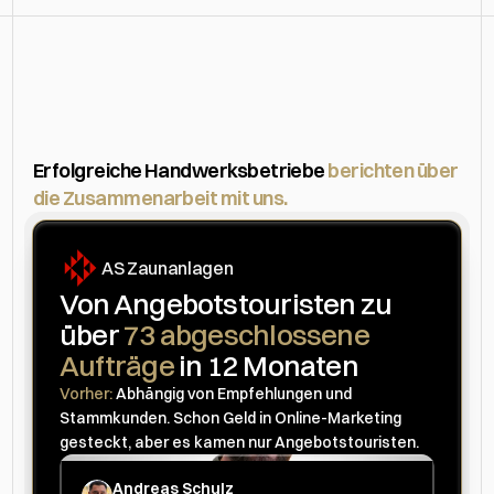
Kundenerfolge
im
Überblick
Erfolgreiche Handwerksbetriebe 
berichten über 
die Zusammenarbeit mit uns.
AS Zaunanlagen
Von Angebotstouristen zu 
über 
73 abgeschlossene 
Aufträge
 in 12 Monaten
Vorher:
 Abhängig von Empfehlungen und 
Stammkunden. Schon Geld in Online-Marketing 
gesteckt, aber es kamen nur Angebotstouristen.
Andreas Schulz