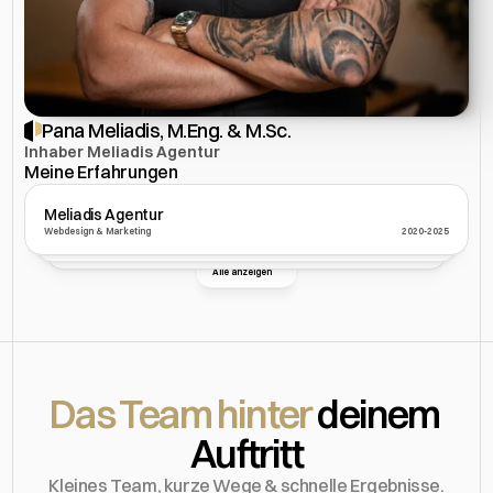
Pana Meliadis, M.Eng. & M.Sc.
Inhaber Meliadis Agentur
Meine Erfahrungen
Meliadis Agentur
E-Commerce 
Hochschule Reutlingen
Webdesign & Marketing
2020-2025
Eigene Brand auf 7-stellig gebracht
2018-2023
IT & Digitalisierung, M.Sc. & M.Eng.
2018-2020
Alle anzeigen
Das Team hinter 
deinem 
Auftritt
Kleines Team, kurze Wege & schnelle Ergebnisse.