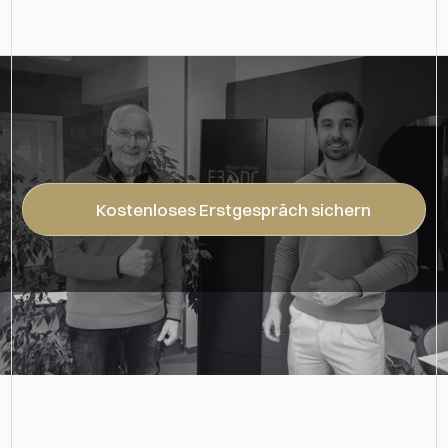
Dein
Auftritt
entscheidet
–
für
dich
oder
gegen
dich.
Kostenloses Erstgespräch sichern