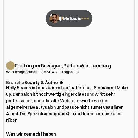
Meliadis
Nelly
Beauty
Freiburg im Breisgau, Baden-Württemberg
Webdesign
Branding
CMS
UX
Landingpages
Branche
Beauty & Ästhetik
Nelly Beauty ist spezialisiert auf natürliches Permanent Make 
up. Der Salon ist hochwertig eingerichtet und wirkt sehr 
professionell, doch die alte Webseite wirkte wie ein 
allgemeiner Beautysalon und passte nicht zum Niveau ihrer 
Arbeit. Die Spezialisierung und Qualität kamen online kaum 
rüber.
Was wir gemacht haben