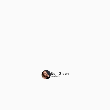
„Ich bin sprachlos. Das Design ist 
unglaublich schön und genau so, wie ich 
es mir gewünscht habe. Ich bin so froh, 
dass ich dich gefunden habe. Wirklich 
wow.“
Nelli Ziech
Inhaberin
More
Projects