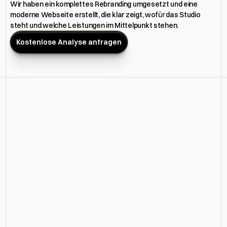
Wir haben ein komplettes Rebranding umgesetzt und eine 
moderne Webseite erstellt, die klar zeigt, wofür das Studio 
steht und welche Leistungen im Mittelpunkt stehen.
Kostenlose Analyse anfragen
Herausforderung
Die alte Webseite war unscharf ausgerichtet und 
zeigte nicht, dass Nelly hochwertige und natürliche 
Ergebnisse liefert. Viele Inhalte wirkten allgemein und 
hatten keinen Bezug zur Zielgruppe. Die Spezialisierung 
auf Permanent Make up war kaum erkennbar.
Auch Schulungen und Ausbildungen wurden online nicht 
überzeugend dargestellt. Das Ergebnis war ein 
Außenbild, das nicht zu ihrem hochwertigen Salon 
passte.